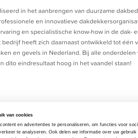
ialiseerd in het aanbrengen van duurzame dakb
ofessionele en innovatieve dakdekkersorganisat
rvaring en specialistische know-how in de dak
 bedrijf heeft zich daarnaast ontwikkeld tot éé
ken en gevels in Nederland. Bij alle onderdelen
dito eindresultaat hoog in het vaandel staan!
w betrokken bij de organisatie en zullen ook voo
ik van cookies
n nu gaan genieten van een welverdiend pensioen
ontent en advertenties te personaliseren, om functies voor soci
n en vol met ideeën voor de toekomst! Martijn e
erkeer te analyseren. Ook delen we informatie over uw gebruik