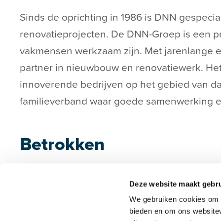
Sinds de oprichting in 1986 is DNN gespec
renovatieprojecten. De DNN-Groep is een pr
vakmensen werkzaam zijn. Met jarenlange e
partner in nieuwbouw en renovatiewerk. Het
innoverende bedrijven op het gebied van da
familieverband waar goede samenwerking en 
Betrokken
Zowel Gerrit als Herman Kerkdijk blijven nau
Deze website maakt gebru
zicht blijven. Op de vraag of beide seniore
We gebruiken cookies om c
knipoog: “Nee, we zijn nog veel te betrokke
bieden en om ons websitev