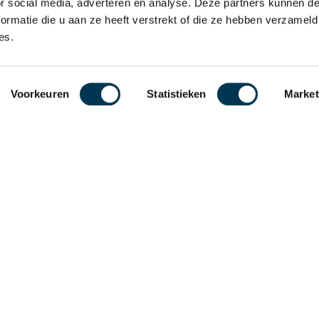
g vast!”.
or social media, adverteren en analyse. Deze partners kunnen 
ormatie die u aan ze heeft verstrekt of die ze hebben verzameld
es.
Voorkeuren
Statistieken
Market
Het laats
er!
Terug naar het ov
Alle nieuwsber