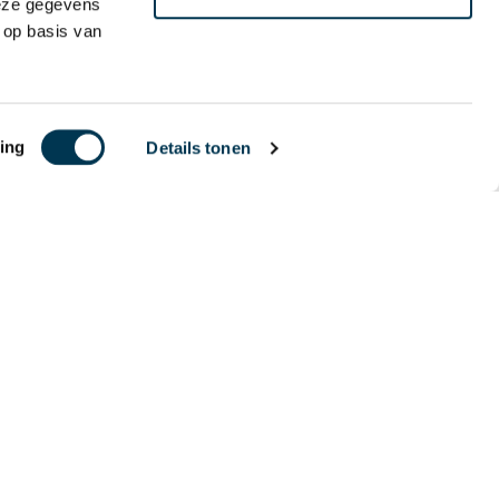
deze gegevens
 op basis van
ing
Details tonen
te nieuws
erzicht
ichten