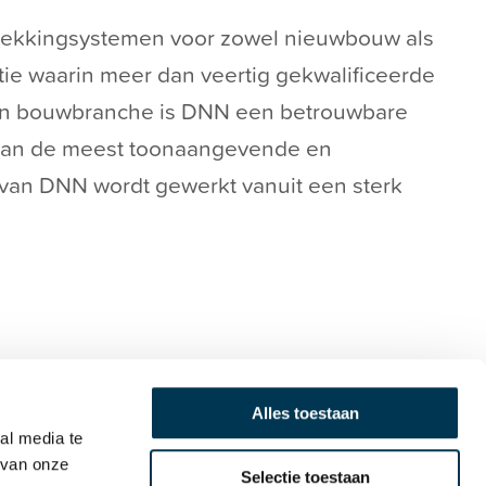
edekkingsystemen voor zowel nieuwbouw als
ie waarin meer dan veertig gekwalificeerde
- en bouwbranche is DNN een betrouwbare
n van de meest toonaangevende en
 van DNN wordt gewerkt vanuit een sterk
r klanten en leveranciers nog veelvuldig in
 is het antwoord stellig maar met een
Alles toestaan
al media te
n Jeroen zoeken het nu hogerop en wij
 van onze
Selectie toestaan