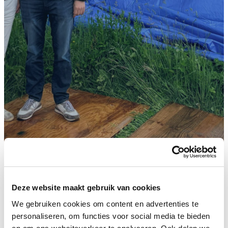
Home
/
Nieuws
/
Onthulling bouwbord van ons
nieuwe pand
Deze website maakt gebruik van cookies
We gebruiken cookies om content en advertenties te
personaliseren, om functies voor social media te bieden
𝗢𝗻𝘁𝗵𝘂𝗹𝗹𝗶𝗻𝗴 𝗯𝗼𝘂𝘄𝗯𝗼𝗿𝗱 𝘃𝗮𝗻 𝗼𝗻𝘀 𝗻𝗶𝗲𝘂𝘄𝗲 𝗽𝗮𝗻𝗱