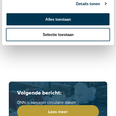
Details tonen
s
e
00:00
00:30
l
Alles toestaan
e
c
Selectie toestaan
t
i
e
Volgende bericht:
DNN is aanjager circulaire daken
Lees meer