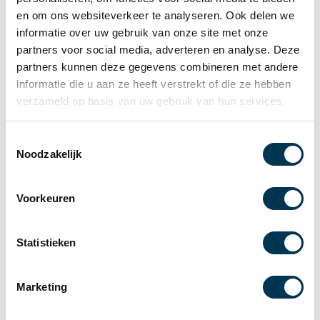
Raamovereenkomst met Dura Vermeer!
en om ons websiteverkeer te analyseren. Ook delen we
informatie over uw gebruik van onze site met onze
Na jarenlange samenwerking met een toenemende mate
partners voor social media, adverteren en analyse. Deze
van partnership op meerdere fronten, is de
partners kunnen deze gegevens combineren met andere
Raamovereenkomst met Dura Vermeer een feit.
informatie die u aan ze heeft verstrekt of die ze hebben
Vertrouwen, kwaliteit, betrouwbaarheid, visie, partnership,
verzameld op basis van uw gebruik van hun services.
toekomstgericht, op elkaar kunnen rekenen … de
bewezen gedeelde waarden.
T
Noodzakelijk
o
Door ervaring en lange termijnplanning van beide partijen
e
is de vaste samenwerking beklonken met een
s
Voorkeuren
Raamovereenkomst; een succes waar we vertrouwen naar
t
elkaar hebben uitgesproken om de ingeslagen weg met
e
elkaar verder uit te bouwen.
m
Statistieken
m
i
Marketing
n
g