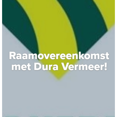
Raamovereenkomst
met Dura Vermeer!