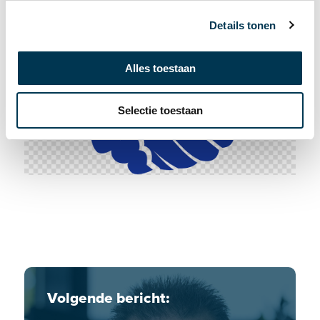
s
Details tonen
s
e
l
Alles toestaan
e
c
Selectie toestaan
t
i
e
Volgende bericht: