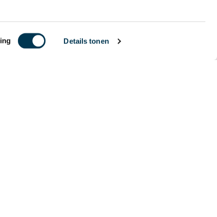
ing
Details tonen
r IV
Lekkage melden