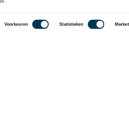
es.
Voorkeuren
Statistieken
Market
p
Kantoor
Industrieterrein Bargermee
en
Phileas Foggstraat 124
7825 AM Emmen
0591 30 26 21
info@dnn.nl
 voorwaarden