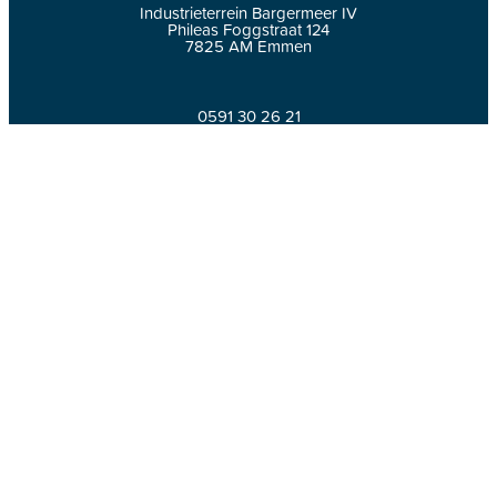
Industrieterrein Bargermeer IV
Phileas Foggstraat 124
7825 AM Emmen
0591 30 26 21
info@dnn.nl
Lekkage melden
© DNN Groep