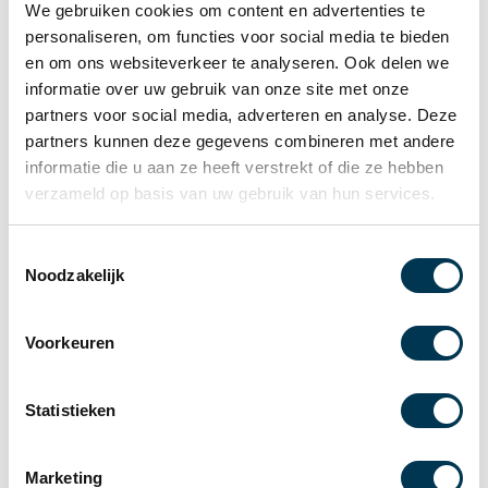
We gebruiken cookies om content en advertenties te
Home
/
VolkerWessels
personaliseren, om functies voor social media te bieden
en om ons websiteverkeer te analyseren. Ook delen we
informatie over uw gebruik van onze site met onze
partners voor social media, adverteren en analyse. Deze
partners kunnen deze gegevens combineren met andere
Volgende bericht:
informatie die u aan ze heeft verstrekt of die ze hebben
verzameld op basis van uw gebruik van hun services.
En weer gaat DNN Groep een stap verder!
Lees meer
T
Noodzakelijk
o
e
s
Voorkeuren
t
e
m
Statistieken
m
i
Marketing