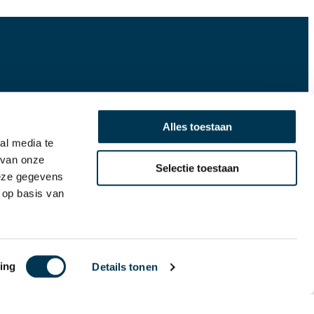
r IV
Alles toestaan
al media te
 van onze
Selectie toestaan
deze gegevens
 op basis van
ing
Details tonen
Lekkage melden