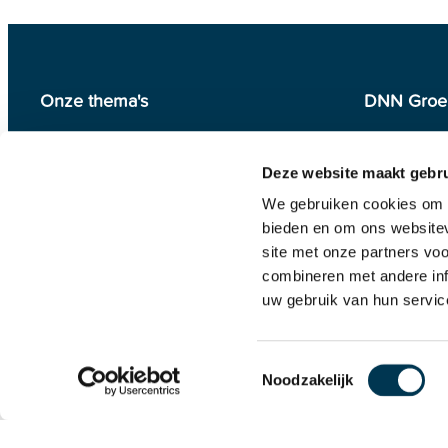
Onze thema's
DNN Groe
Duurzaamheid
Over ons
Circulariteit
Wat we do
Deze website maakt gebru
Veiligheid
Voor wie
Partner in daken
Projecten
We gebruiken cookies om c
Nieuws
Contact
bieden en om ons websitev
Vacatures
site met onze partners vo
Algemene
combineren met andere inf
uw gebruik van hun servic
T
Noodzakelijk
o
e
s