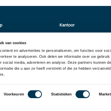
p
Kantoor
Industrieterrein Bargermee
en
Phileas Foggstraat 124
ik van cookies
7825 AM Emmen
ontent en advertenties te personaliseren, om functies voor soci
erkeer te analyseren. Ook delen we informatie over uw gebruik
0591 30 26 21
info@dnn.nl
or social media, adverteren en analyse. Deze partners kunnen 
 voorwaarden
ormatie die u aan ze heeft verstrekt of die ze hebben verzameld
es.
Voorkeuren
Statistieken
Market