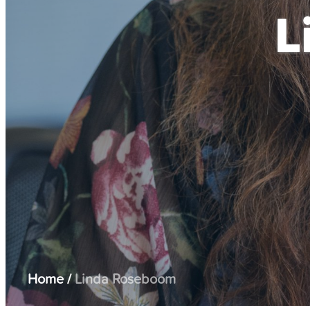
L
Home
/
Linda Roseboom