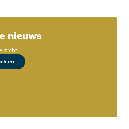
te nieuws
erzicht
ichten