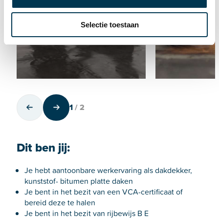
e
c
Selectie toestaan
t
i
e
1
/
2
Dit ben jij:
Je hebt aantoonbare werkervaring als dakdekker,
kunststof- bitumen platte daken
Je bent in het bezit van een VCA-certificaat of
bereid deze te halen
Je bent in het bezit van rijbewijs B E