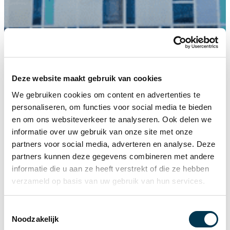
Deze website maakt gebruik van cookies
Home
/
Archives for Melvin Brandjes
We gebruiken cookies om content en advertenties te
personaliseren, om functies voor social media te bieden
en om ons websiteverkeer te analyseren. Ook delen we
informatie over uw gebruik van onze site met onze
partners voor social media, adverteren en analyse. Deze
partners kunnen deze gegevens combineren met andere
informatie die u aan ze heeft verstrekt of die ze hebben
verzameld op basis van uw gebruik van hun services.
T
Noodzakelijk
o
23-03-2023