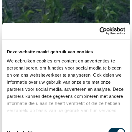
Home
/
Nieuws
/
Solvena blijft doorgroeien
Deze website maakt gebruik van cookies
Nijhuis Bouw kiest voor
We gebruiken cookies om content en advertenties te
Solvena
personaliseren, om functies voor social media te bieden
en om ons websiteverkeer te analyseren. Ook delen we
informatie over uw gebruik van onze site met onze
Nijhuis bouw BV is één van de grootste woningbouwers
partners voor social media, adverteren en analyse. Deze
van Nederland. Een Bouwer die gaat voor kwaliteit en
partners kunnen deze gegevens combineren met andere
continue bezig is met het zoeken naar verbeteringen,
informatie die u aan ze heeft verstrekt of die ze hebben
optimalisatie en minder faalkosten op de bouwplaats.
verzameld op basis van uw gebruik van hun services.
Niet voor niets zijn wij als DNN Groep met Nijhuis in
T
gesprek gekomen en hebben gezamenlijk gekeken naar