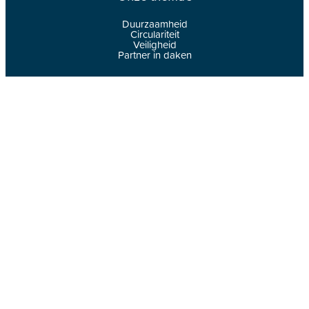
Duurzaamheid
Circulariteit
Veiligheid
Partner in daken
DNN Groep
Over ons
Wat we doen
Voor wie
Projecten
Nieuws
Contact
Vacatures
Algemene voorwaarden
Kantoor
Industrieterrein Bargermeer IV
Phileas Foggstraat 124
7825 AM Emmen