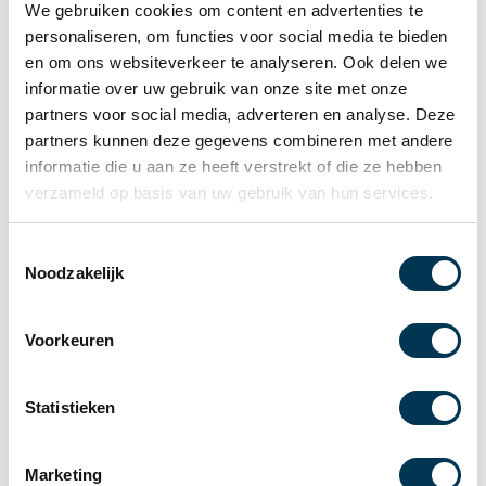
We gebruiken cookies om content en advertenties te
Na een intensieve en tegelijk fantastische periode van
personaliseren, om functies voor social media te bieden
samenwerken, gezamenlijk oplossingen bedenken én
en om ons websiteverkeer te analyseren. Ook delen we
uitvoeren en minstens zo belangrijk het vertrouwen in
informatie over uw gebruik van onze site met onze
elkaar hebben, zowel zakelijk als persoonlijk, heeft deze
partners voor social media, adverteren en analyse. Deze
periode geleidt tot het uitspreken van een lange termijn
partners kunnen deze gegevens combineren met andere
relatie ! Deze is gericht op een langdurige relatie tussen
informatie die u aan ze heeft verstrekt of die ze hebben
ons als uitvoerende partijen. Hierdoor zijn we in staat om
verzameld op basis van uw gebruik van hun services.
vroegtijdig in het ontwerpstadium al met elkaar mee te
denken in keuzes, oplossingen en verbeteringen, dit sluit
100 % aan op onze visie gebaseerd op samenwerking, dit
T
Noodzakelijk
geeft altijd het beste resultaat!
o
e
s
Voorkeuren
t
e
m
Statistieken
m
i
Marketing
n