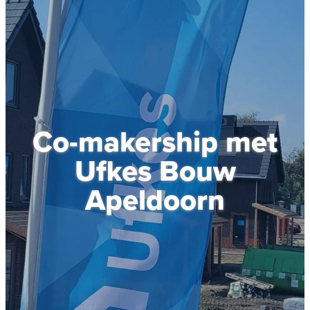
Co-makership met
Ufkes Bouw
Apeldoorn